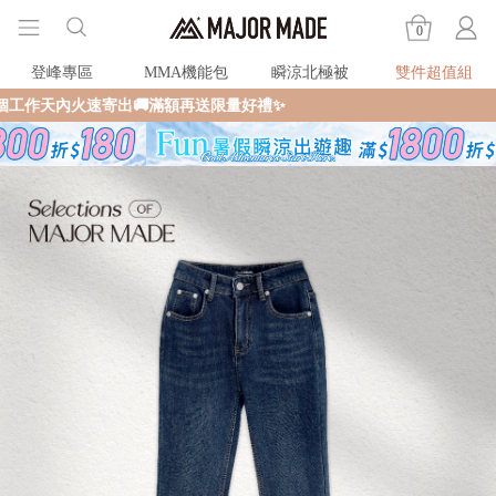
0
登峰專區
MMA機能包
瞬涼北極被
雙件超值組
🚚滿額再送限量好禮✨