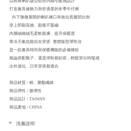
以經典喇叭版型結合內絨毛暖感設計
打造兼具修飾力與舒適度的冬季牛仔褲
向下微微展開的喇叭褲口有效拉長腿部比例
穿上即顯高挑、顯瘦不緊繃
內層細緻絨毛柔軟親膚、提升保暖度
寒冷天氣也能自在穿搭 整體版型彈性佳
是一款兼具時尚與保暖機能的必備褲款
無論搭配靴子、還是球鞋都好搭，輕鬆穿出時髦感
出外遊玩、日常穿搭都適合
商品材質 / 棉、聚酯纖維
商品彈性 / 微彈性
商品設計 / TAIWAN
商品產地 / CHINA
洗滌說明