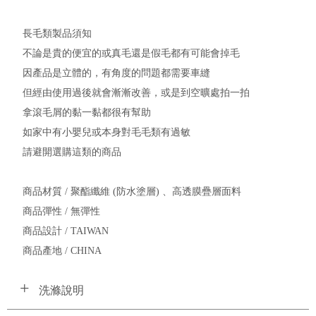
長毛類製品須知
不論是貴的便宜的或真毛還是假毛都有可能會掉毛
因產品是立體的，有角度的問題都需要車縫
但經由使用過後就會漸漸改善，或是到空曠處拍一拍
拿滾毛屑的黏一黏都很有幫助
如家中有小嬰兒或本身對毛毛類有過敏
請避開選購這類的商品
商品材質 / 聚酯纖維 (防水塗層) 、高透膜疊層面料
商品彈性 / 無彈性
商品設計 / TAIWAN
商品產地 / CHINA
洗滌說明