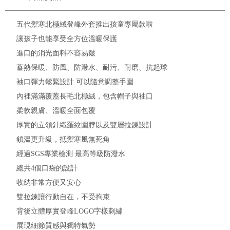
五代禦寒北極絨登峰外套推出孩童專屬款啦
讓孩子也能享受全方位溫暖保護
進口的消光面料不容易皺
蓄熱保暖、防風、防潑水、耐污、耐磨、抗起球
袖口彈力鬆緊設計 可以隨意調整手圍
內裡滿滿覆蓋長毛北極絨，包含帽子與袖口
柔軟親膚、溫暖全面包覆
厚實的立領針織羅紋圍脖以及雙層拉鍊設計
鎖溫更升級，抵禦寒風無死角
經過SGS專業檢測 最高等級防潑水
總共4個口袋的設計
收納非常方便又安心
雙拉鍊讓行動自在，不受拘束
背後立體厚實登峰LOGO字樣刺繡
展現細節質感與獨特氣勢