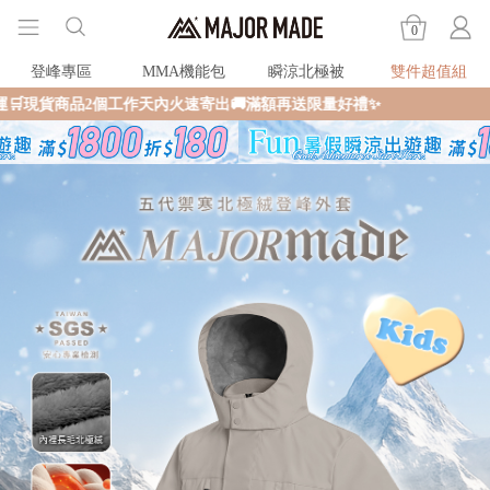
0
登峰專區
MMA機能包
瞬涼北極被
雙件超值組
工作天內火速寄出🚚滿額再送限量好禮✨