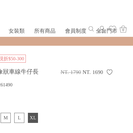
女裝類
所有商品
會員制度
全台門市
0
$50-300
傘狀車線牛仔長
NT. 1790
NT. 1690
261490
M
L
XL