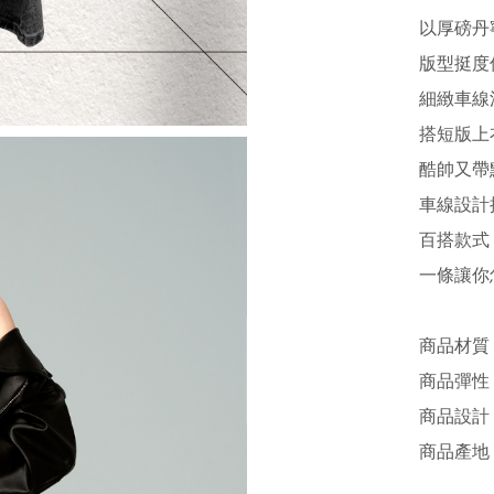
以厚磅丹
版型挺度
細緻車線
搭短版上
酷帥又帶
車線設計
百搭款式
一條讓你
商品材質 
商品彈性 
商品設計 /
商品產地 /