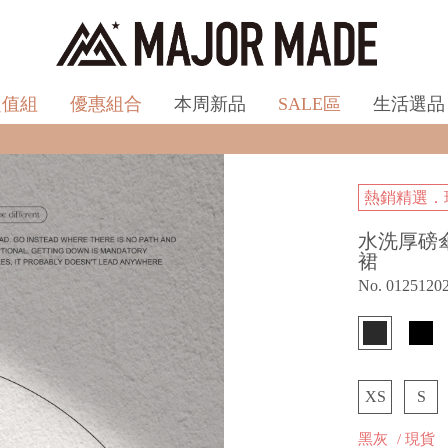
超值組
優惠組合
本周新品
SALE區
生活選品
熱銷精選．現折
水洗厚磅
裙
No. 0125120
XS
S
黑灰
/ 現貨