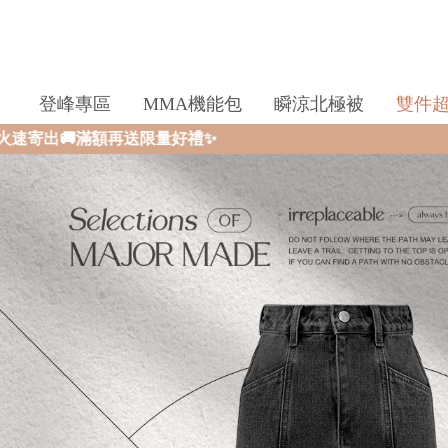
登峰專區
MMA機能包
瞬涼北極被
雙件
✨