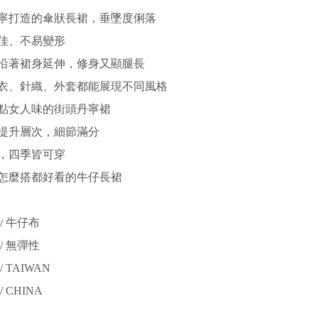
寧打造的傘狀長裙，垂墜度俐落
佳、不易變形
沿著裙身延伸，修身又顯腿長
衣、針織、外套都能展現不同風格
點女人味的街頭丹寧裙
提升層次，細節滿分
，四季皆可穿
怎麼搭都好看的牛仔長裙
/ 牛仔布
/ 無彈性
 TAIWAN
 CHINA