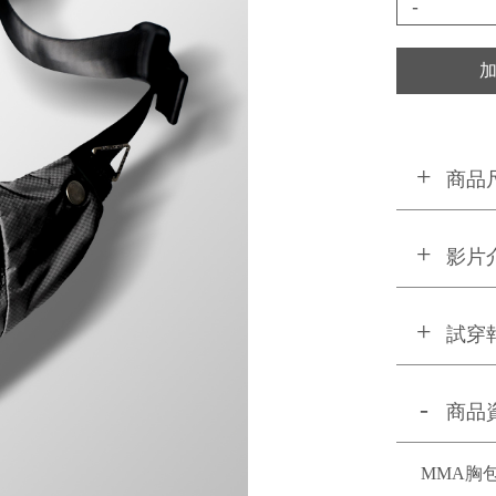
-
商品
影片
試穿
商品
MMA胸