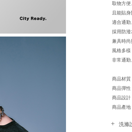
取物方便
且能貼身
適合通勤
採用防潑
兼具時尚
風格多樣
非常通勤
商品材質 
商品彈性 
商品設計 /
商品產地 /
洗滌