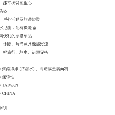
、能平衡背包重心
防盜
、戶外活動及旅遊輕裝
水尼龍，配有機能隔
與便利的穿搭單品
，休閒、時尚兼具機能潮流
、輕旅行、騎車、街頭穿搭
/ 聚酯纖維 (防潑水) 、高透膜疊層面料
/ 無彈性
 TAIWAN
 CHINA
說明