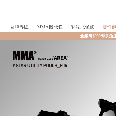
登峰專區
MMA機能包
瞬涼北極被
雙件
全館滿$990即享免運🛒現貨商品2個工