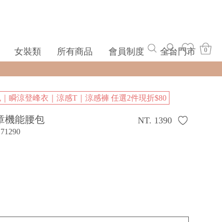
女裝類
所有商品
會員制度
全台門市
0
包｜瞬涼登峰衣｜涼感T｜涼感褲 任選2件現折$80
章機能腰包
NT. 1390
171290