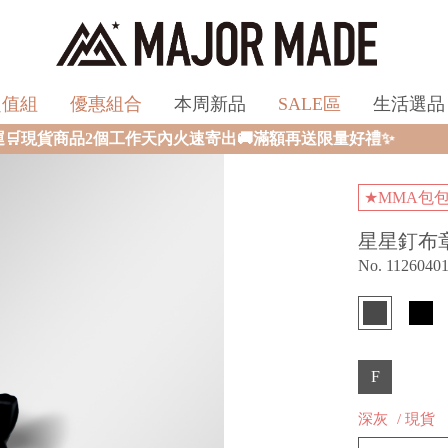
超值組
優惠組合
本周新品
SALE區
生活選品
作天內火速寄出🚚滿額再送限量好禮✨
★MMA包
星星釘布
No. 1126040
F
深灰
/ 現貨