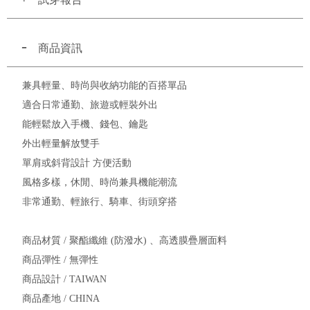
商品資訊
兼具輕量、時尚與收納功能的百搭單品
適合日常通勤、旅遊或輕裝外出
能輕鬆放入手機、錢包、鑰匙
外出輕量解放雙手
單肩或斜背設計 方便活動
風格多樣，休閒、時尚兼具機能潮流
非常通勤、輕旅行、騎車、街頭穿搭
商品材質 / 聚酯纖維 (防潑水) 、高透膜疊層面料
商品彈性 / 無彈性
商品設計 / TAIWAN
商品產地 / CHINA