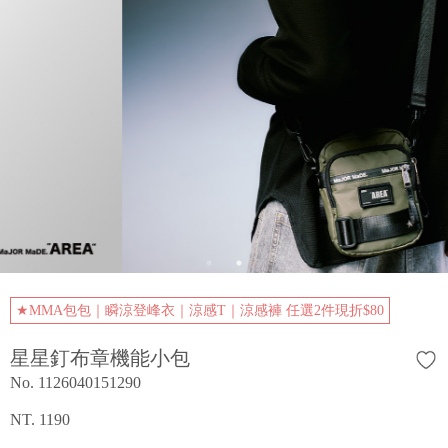
★MMA包包｜瞬涼登峰衣｜涼感T｜涼感褲 任選2件現折$80
星星釘布章機能小包
No. 1126040151290
NT. 1190