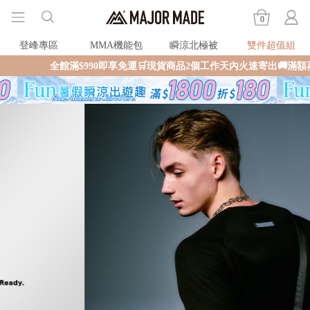
0
登峰專區
MMA機能包
瞬涼北極被
雙件超值組
館滿$990即享免運🛒現貨商品2個工作天內火速寄出🚚滿額再送限量好禮✨