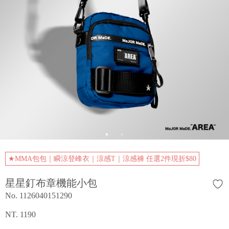
★MMA包包｜瞬涼登峰衣｜涼感T｜涼感褲 任選2件現折$80
星星釘布章機能小包
No. 1126040151290
NT. 1190