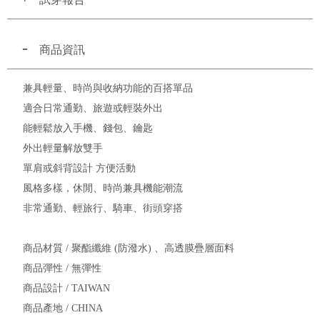
商品資訊
兼具輕量、時尚與收納功能的百搭單品
適合日常通勤、旅遊或輕裝外出
能輕鬆放入手機、錢包、鑰匙
外出輕量解放雙手
單肩或斜背設計 方便活動
風格多樣，休閒、時尚兼具機能潮流
非常通勤、輕旅行、騎車、街頭穿搭
商品材質 / 聚酯纖維 (防潑水) 、高透膜疊層面料
商品彈性 / 無彈性
商品設計 / TAIWAN
商品產地 / CHINA