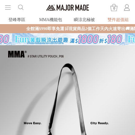
0
登峰專區
MMA機能包
瞬涼北極被
雙件超值組
全館滿$990即享免運🛒現貨商品2個工作天內火速寄出🚚滿額再送限量好禮