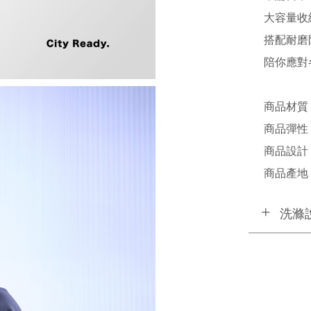
大容量收
搭配耐磨
陪你應對
商品材質 
商品彈性 
商品設計 /
商品產地 /
洗滌