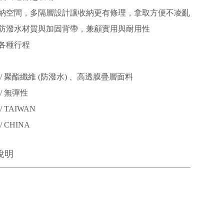
納空間，多隔層設計讓收納更有條理，拿取方便不凌亂
防潑水材質與加固背帶，兼顧實用與耐用性
各種行程
/ 聚酯纖維 (防潑水) 、高透膜疊層面料
/ 無彈性
 TAIWAN
 CHINA
說明