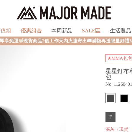
超值組
優惠組合
本周新品
SALE區
生活選品
品2個工作天內火速寄出🚚滿額再送限量好禮✨
★MMA包
星星釘布
包
No. 1126040
F
深灰
/ 現貨