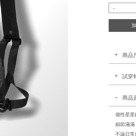
-
商品
試穿
商品
個性星星
細節滿滿
不論日常