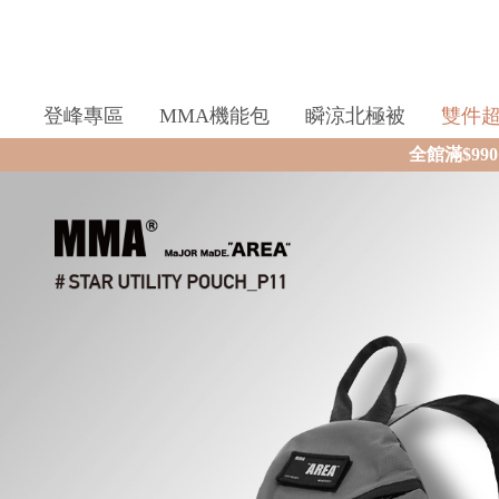
登峰專區
MMA機能包
瞬涼北極被
雙件
全館滿$990即享免運🛒現貨商