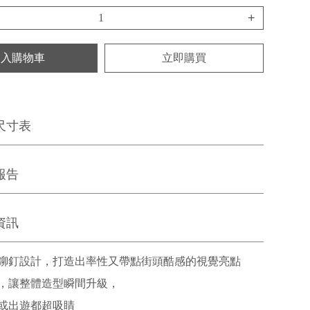
+
加入購物車
立即購買
尺寸表
報告
資訊
鉚釘設計，打造出率性又帶點街頭酷感的視覺亮點
，讓整體造型瞬間升級，
或出遊都超吸睛