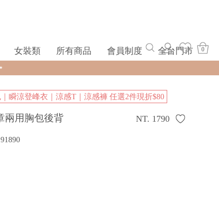
女裝類
所有商品
會員制度
全台門市
0
包｜瞬涼登峰衣｜涼感T｜涼感褲 任選2件現折$80
章兩用胸包後背
NT. 1790
191890