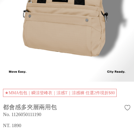
★MMA包包｜瞬涼登峰衣｜涼感T｜涼感褲 任選2件現折$80
都會感多夾層兩用包
No. 1126050111190
NT. 1890