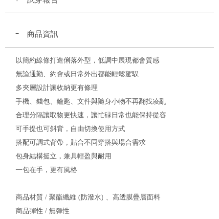
商品資訊
以簡約線條打造俐落外型，低調中展現都會質感
無論通勤、約會或日常外出都能輕鬆駕馭
多夾層設計讓收納更有條理
手機、錢包、鑰匙、文件與隨身小物不再翻找凌亂
合理分隔讓取物更快速，讓忙碌日常也能保持從容
可手提也可斜背，自由切換使用方式
搭配可調式背帶，貼合不同穿搭與場合需求
包身結構挺立，兼具輕盈與耐用
一包在手，更有風格
商品材質 / 聚酯纖維 (防潑水) 、高透膜疊層面料
商品彈性 / 無彈性