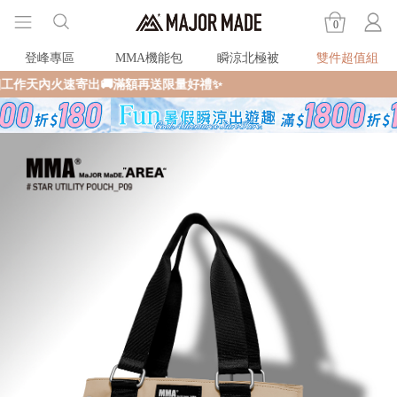
0
登峰專區
MMA機能包
瞬涼北極被
雙件超值組