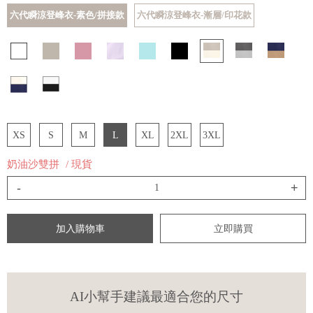
六代瞬涼登峰衣-素色/拼接款
六代瞬涼登峰衣-漸層/印花款
XS
S
M
L
XL
2XL
3XL
奶油沙雙拼
/ 現貨
-
+
加入購物車
立即購買
AI小幫手建議最適合您的尺寸