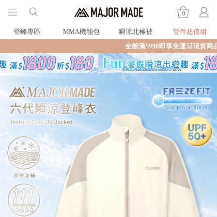
0
登峰專區
MMA機能包
瞬涼北極被
雙件超值組
全館滿$990即享免運🛒現貨商品2個工作天內