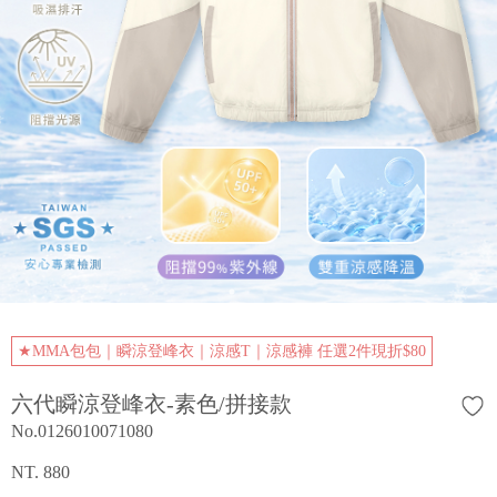
★MMA包包｜瞬涼登峰衣｜涼感T｜涼感褲 任選2件現折$80
六代瞬涼登峰衣-素色/拼接款
No.0126010071080
NT. 880