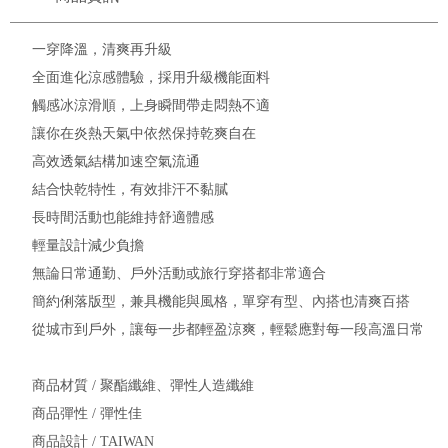
一穿降溫，清爽再升級
全面進化涼感體驗，採用升級機能面料
觸感冰涼滑順，上身瞬間帶走悶熱不適
讓你在炎熱天氣中依然保持乾爽自在
高效透氣結構加速空氣流通
結合快乾特性，有效排汗不黏膩
長時間活動也能維持舒適體感
輕量設計減少負擔
無論日常通勤、戶外活動或旅行穿搭都非常適合
簡約俐落版型，兼具機能與風格，單穿有型、內搭也清爽百搭
從城市到戶外，讓每一步都輕盈涼爽，輕鬆應對每一段高溫日常
商品材質 / 聚酯纖維、彈性人造纖維
商品彈性 / 彈性佳
商品設計 / TAIWAN