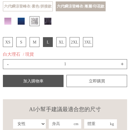
六代瞬涼登峰衣-素色/拼接款
六代瞬涼登峰衣-漸層/印花款
XS
S
M
L
XL
2XL
3XL
白大理石
/ 現貨
-
+
加入購物車
立即購買
AI小幫手建議最適合您的尺寸
cm
kg