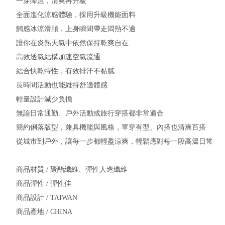
一穿降溫，清爽再升級
全面進化涼感體驗，採用升級機能面料
觸感冰涼滑順，上身瞬間帶走悶熱不適
讓你在炎熱天氣中依然保持乾爽自在
高效透氣結構加速空氣流通
結合快乾特性，有效排汗不黏膩
長時間活動也能維持舒適體感
輕量設計減少負擔
無論日常通勤、戶外活動或旅行穿搭都非常適合
簡約俐落版型，兼具機能與風格，單穿有型、內搭也清爽百搭
從城市到戶外，讓每一步都輕盈涼爽，輕鬆應對每一段高溫日常
商品材質 / 聚酯纖維、彈性人造纖維
商品彈性 / 彈性佳
商品設計 / TAIWAN
商品產地 / CHINA