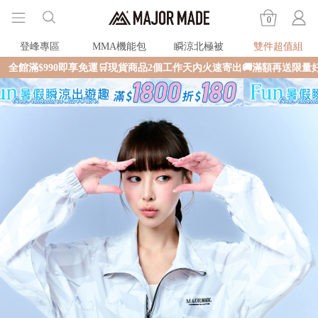
0
登峰專區
MMA機能包
瞬涼北極被
雙件超值組
0即享免運🛒現貨商品2個工作天內火速寄出🚚滿額再送限量好禮✨