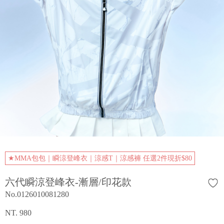
★MMA包包｜瞬涼登峰衣｜涼感T｜涼感褲 任選2件現折$80
六代瞬涼登峰衣-漸層/印花款
No.0126010081280
NT. 980