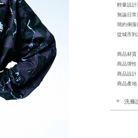
輕量設計
無論日常
簡約俐落
從城市到
商品材質
商品彈性 
商品設計 /
商品產地 /
洗滌