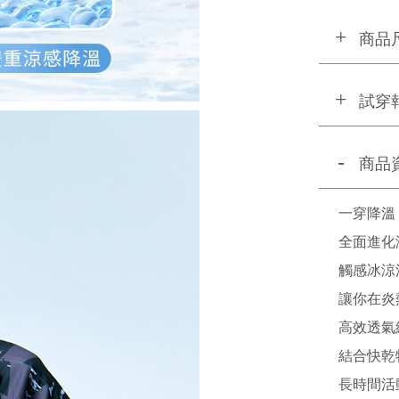
商品
試穿
商品
一穿降溫
全面進化
觸感冰涼
讓你在炎
高效透氣
結合快乾
長時間活