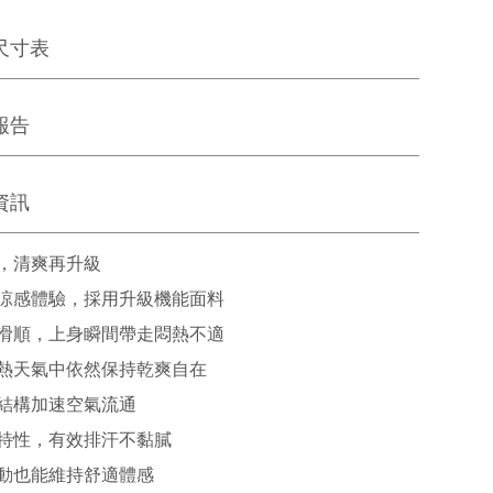
尺寸表
報告
資訊
，清爽再升級
涼感體驗，採用升級機能面料
滑順，上身瞬間帶走悶熱不適
熱天氣中依然保持乾爽自在
結構加速空氣流通
特性，有效排汗不黏膩
動也能維持舒適體感