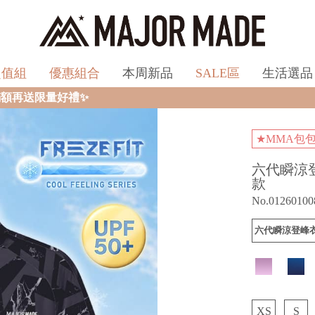
超值組
優惠組合
本周新品
SALE區
生活選品
★MMA包
六代瞬涼
款
No.01260100
六代瞬涼登峰衣
XS
S