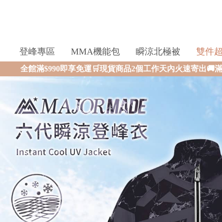
登峰專區
MMA機能包
瞬涼北極被
雙件
即享免運🛒現貨商品2個工作天內火速寄出🚚滿額再送限量好禮✨