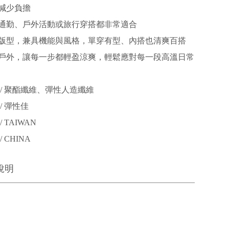
減少負擔
通勤、戶外活動或旅行穿搭都非常適合
版型，兼具機能與風格，單穿有型、內搭也清爽百搭
戶外，讓每一步都輕盈涼爽，輕鬆應對每一段高溫日常
 / 聚酯纖維、彈性人造纖維
/ 彈性佳
 TAIWAN
 CHINA
說明