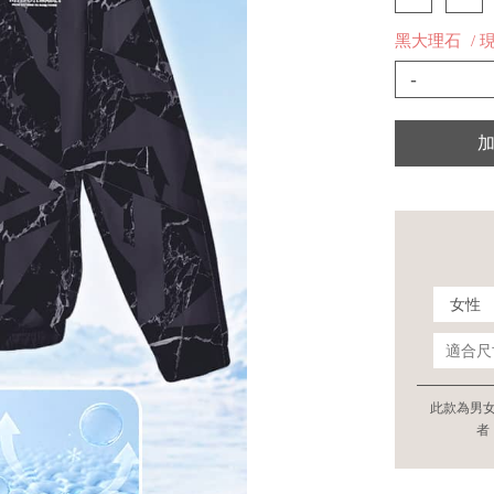
黑大理石
/ 
-
此款為男
者