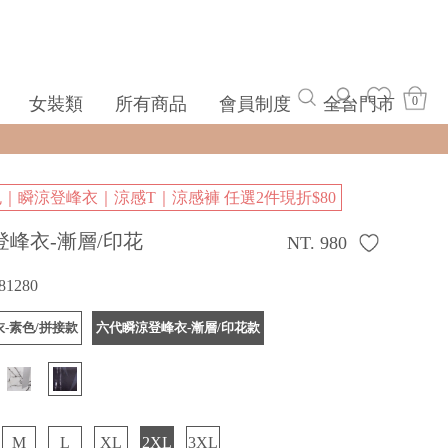
女裝類
所有商品
會員制度
全台門市
0
包｜瞬涼登峰衣｜涼感T｜涼感褲 任選2件現折$80
登峰衣-漸層/印花
NT. 980
81280
-素色/拼接款
六代瞬涼登峰衣-漸層/印花款
M
L
XL
2XL
3XL