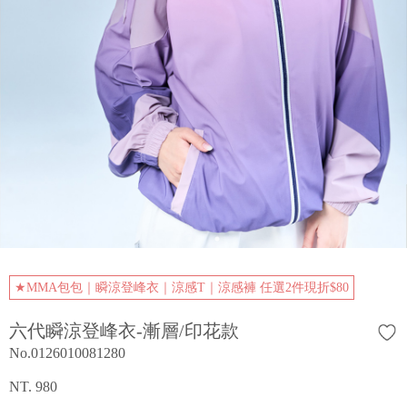
★MMA包包｜瞬涼登峰衣｜涼感T｜涼感褲 任選2件現折$80
六代瞬涼登峰衣-漸層/印花款
No.0126010081280
NT. 980