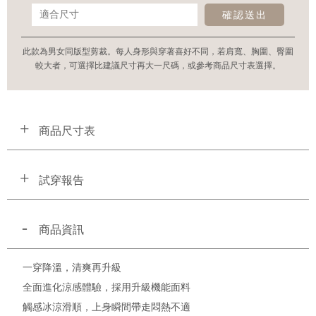
確認送出
此款為男女同版型剪裁。每人身形與穿著喜好不同，若肩寬、胸圍、臀圍
較大者，可選擇比建議尺寸再大一尺碼，或參考商品尺寸表選擇。
商品尺寸表
試穿報告
商品資訊
一穿降溫，清爽再升級
全面進化涼感體驗，採用升級機能面料
觸感冰涼滑順，上身瞬間帶走悶熱不適