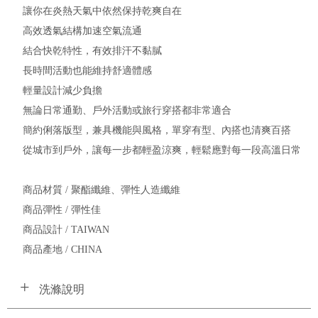
讓你在炎熱天氣中依然保持乾爽自在
高效透氣結構加速空氣流通
結合快乾特性，有效排汗不黏膩
長時間活動也能維持舒適體感
輕量設計減少負擔
無論日常通勤、戶外活動或旅行穿搭都非常適合
簡約俐落版型，兼具機能與風格，單穿有型、內搭也清爽百搭
從城市到戶外，讓每一步都輕盈涼爽，輕鬆應對每一段高溫日常
商品材質 / 聚酯纖維、彈性人造纖維
商品彈性 / 彈性佳
商品設計 / TAIWAN
商品產地 / CHINA
洗滌說明