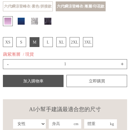
六代瞬涼登峰衣-素色/拼接款
六代瞬涼登峰衣-漸層/印花款
XS
S
M
L
XL
2XL
3XL
藕紫漸層
/ 現貨
-
+
加入購物車
立即購買
AI小幫手建議最適合您的尺寸
cm
kg