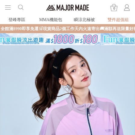
0
登峰專區
MMA機能包
瞬涼北極被
雙件超值組
即享免運🛒現貨商品2個工作天內火速寄出🚚滿額再送限量好禮✨