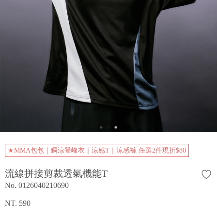
★MMA包包｜瞬涼登峰衣｜涼感T｜涼感褲 任選2件現折$80
流線拼接剪裁透氣機能T
No. 0126040210690
NT. 590