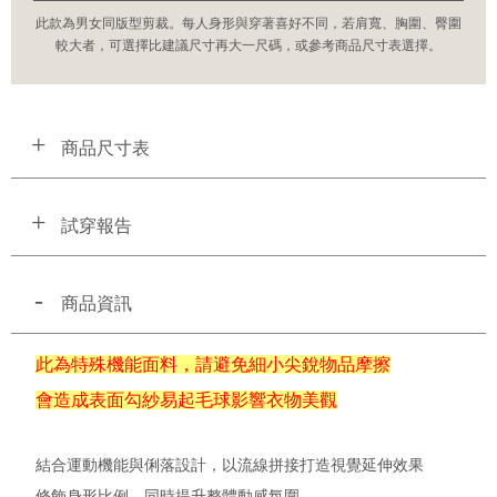
此款為男女同版型剪裁。每人身形與穿著喜好不同，若肩寬、胸圍、臀圍
較大者，可選擇比建議尺寸再大一尺碼，或參考商品尺寸表選擇。
商品尺寸表
試穿報告
商品資訊
此為特殊機能面料，請避免細小尖銳物品摩擦
會造成表面勾紗易起毛球影響衣物美觀
結合運動機能與俐落設計，以流線拼接打造視覺延伸效果
修飾身形比例，同時提升整體動感氛圍