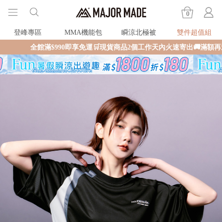
0
登峰專區
MMA機能包
瞬涼北極被
雙件超值組
990即享免運🛒現貨商品2個工作天內火速寄出🚚滿額再送限量好禮✨