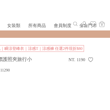
女裝類
所有商品
會員制度
全台門市
0
包｜瞬涼登峰衣｜涼感T｜涼感褲 任選2件現折$80
標護照夾旅行小
NT. 1190
211290