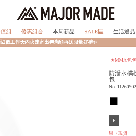
超值組
優惠組合
本周新品
SALE區
生活選品
出🚚滿額再送限量好禮✨
★MMA包
防潑水橘
包
No. 1126050
F
黑
/ 現貨