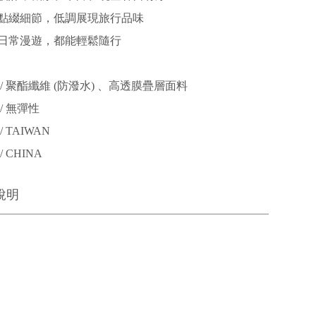
點綴細節，低調展現旅行品味
日常漫遊，都能輕鬆隨行
/ 聚酯纖維 (防潑水) 、高透膜疊層面料
/ 無彈性
 TAIWAN
 CHINA
說明