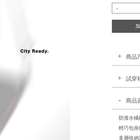
-
商品
試穿
商品
防潑水橘
輕巧包身
多層收納