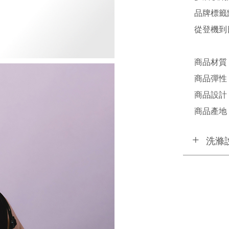
品牌標籤
從登機到
商品材質 
商品彈性 
商品設計 /
商品產地 /
洗滌