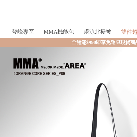
登峰專區
MMA機能包
瞬涼北極被
雙件
全館滿$990即享免運🛒現貨商品2個工作天內火速寄