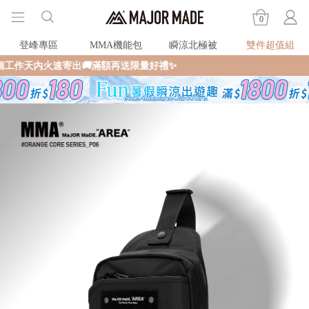
0
登峰專區
MMA機能包
瞬涼北極被
雙件超值組
出🚚滿額再送限量好禮✨