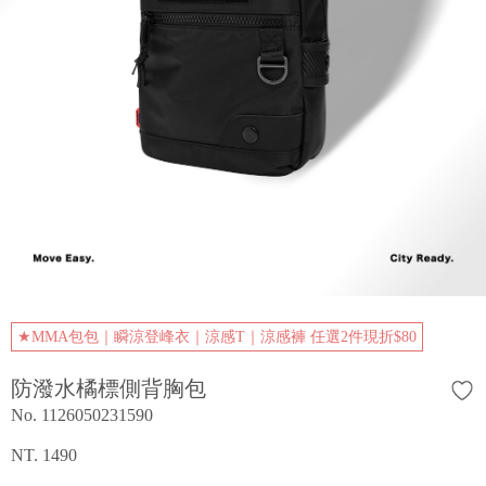
★MMA包包｜瞬涼登峰衣｜涼感T｜涼感褲 任選2件現折$80
防潑水橘標側背胸包
No. 1126050231590
NT. 1490