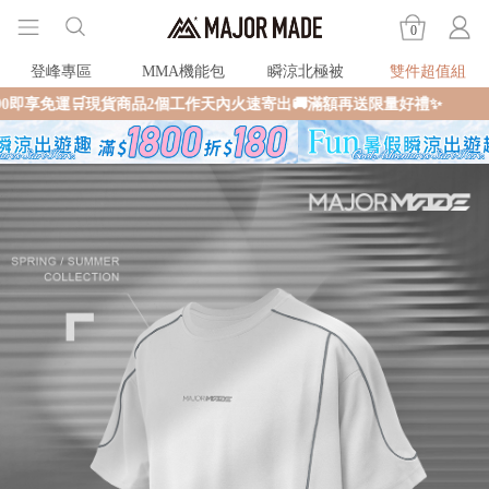
0
登峰專區
MMA機能包
瞬涼北極被
雙件超值組
商品2個工作天內火速寄出🚚滿額再送限量好禮✨