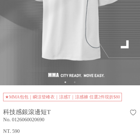
★MMA包包｜瞬涼登峰衣｜涼感T｜涼感褲 任選2件現折$80
科技感銀滾邊短T
No. 0126060020690
NT. 590