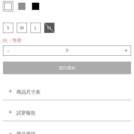
S
M
L
XL
白
/ 售罄
-
+
貨到通知
商品尺寸表
試穿報告
商品資訊