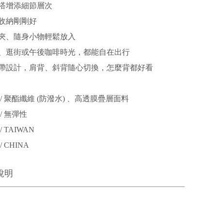
搭增添細節層次
收納剛剛好
夾、隨身小物輕鬆放入
、逛街或午後咖啡時光，都能自在出行
帶設計，肩背、斜背隨心切換，怎麼背都好看
/ 聚酯纖維 (防潑水) 、高透膜疊層面料
/ 無彈性
 TAIWAN
 CHINA
說明