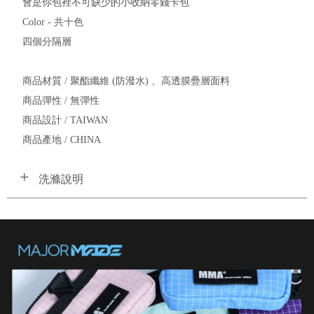
會是你包裡不可缺少的小收納零錢卡包
Color - 共十色
四個分隔層
商品材質 / 聚酯纖維 (防潑水) 、高透膜疊層面料
商品彈性 / 無彈性
商品設計 / TAIWAN
商品產地 / CHINA
洗滌說明