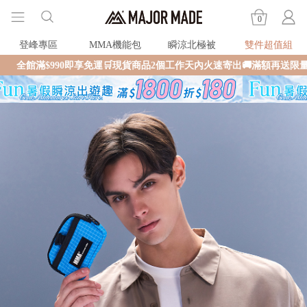
0
登峰專區
MMA機能包
瞬涼北極被
雙件超值組
0即享免運🛒現貨商品2個工作天內火速寄出🚚滿額再送限量好禮✨