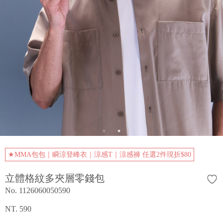
★MMA包包｜瞬涼登峰衣｜涼感T｜涼感褲 任選2件現折$80
立體格紋多夾層零錢包
No. 1126060050590
NT. 590