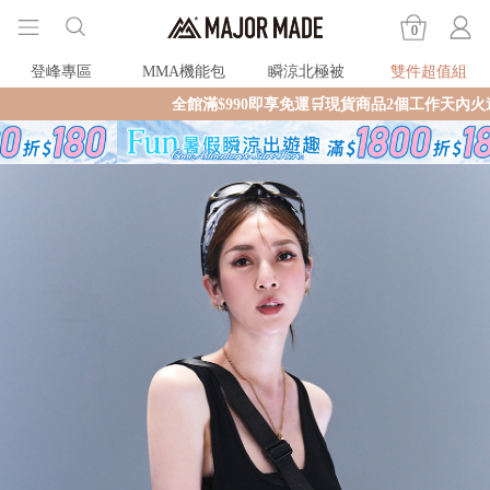
0
登峰專區
MMA機能包
瞬涼北極被
雙件超值組
全館滿$990即享免運🛒現貨商品2個工作天內火速寄