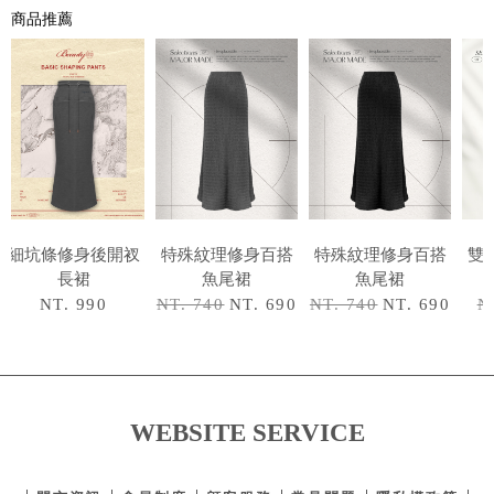
商品推薦
細坑條修身後開衩
特殊紋理修身百搭
特殊紋理修身百搭
雙
長裙
魚尾裙
魚尾裙
NT. 990
NT. 740
NT. 690
NT. 740
NT. 690
N
WEBSITE SERVICE