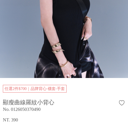
任選2件$700｜品牌背心‧襪套‧手套
顯瘦曲線羅紋小背心
No. 0126050370490
NT. 390