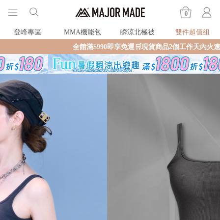
0
登峰專區
MMA機能包
瞬涼北極被
雙件超值組
全館滿$990即享免運🛒現貨商品2個工作天內火速寄出