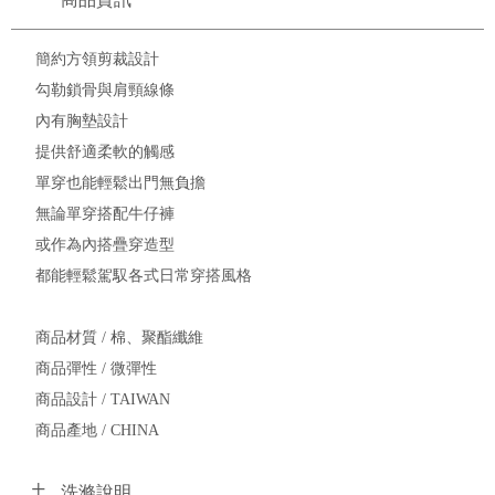
簡約方領剪裁設計
勾勒鎖骨與肩頸線條
內有胸墊設計
提供舒適柔軟的觸感
單穿也能輕鬆出門無負擔
無論單穿搭配牛仔褲
或作為內搭疊穿造型
都能輕鬆駕馭各式日常穿搭風格
商品材質 / 棉、聚酯纖維
商品彈性 / 微彈性
商品設計 / TAIWAN
商品產地 / CHINA
洗滌說明