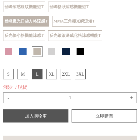
登峰涼感線紋機能短T
登峰格狀涼感機能短T
登峰反光口袋方格涼感T
MMA三角極光瞬涼短T
反光條小格機能涼感T
反光銀滾邊威化格涼感機能T
S
M
L
XL
2XL
3XL
淺沙
/ 現貨
-
+
加入購物車
立即購買