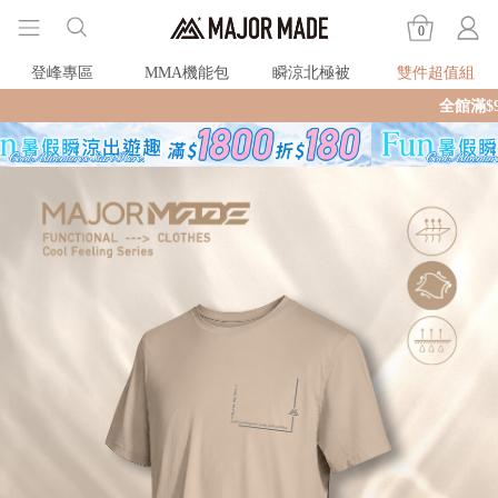
0
登峰專區
MMA機能包
瞬涼北極被
雙件超值組
全館滿$990即享免運🛒現貨商品