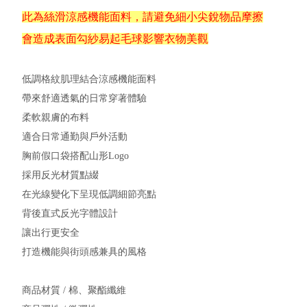
此為絲滑涼感機能面料，請避免細小尖銳物品摩擦
會造成表面勾紗易起毛球影響衣物美觀
低調格紋肌理結合涼感機能面料
帶來舒適透氣的日常穿著體驗
柔軟親膚的布料
適合日常通勤與戶外活動
胸前假口袋搭配山形Logo
採用反光材質點綴
在光線變化下呈現低調細節亮點
背後直式反光字體設計
讓出行更安全
打造機能與街頭感兼具的風格
商品材質 / 棉、聚酯纖維