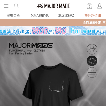
0
登峰專區
MMA機能包
瞬涼北極被
雙件超值組
全館滿$990即享免運🛒現貨商品2個