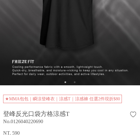
★MMA包包｜瞬涼登峰衣｜涼感T｜涼感褲 任選2件現折$80
登峰反光口袋方格涼感T
No.0126040220690
NT. 590