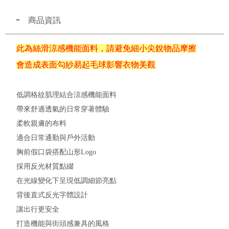
商品資訊
此為絲滑涼感機能面料，請避免細小尖銳物品摩擦
會造成表面勾紗易起毛球影響衣物美觀
低調格紋肌理結合涼感機能面料
帶來舒適透氣的日常穿著體驗
柔軟親膚的布料
適合日常通勤與戶外活動
胸前假口袋搭配山形Logo
採用反光材質點綴
在光線變化下呈現低調細節亮點
背後直式反光字體設計
讓出行更安全
打造機能與街頭感兼具的風格