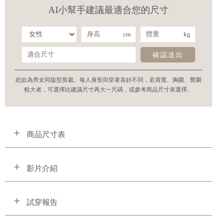
AI小幫手建議最適合您的尺寸
cm
kg
確認送出
此款為男女同版型剪裁。每人身形與穿著喜好不同，若肩寬、胸圍、臀圍
較大者，可選擇比建議尺寸再大一尺碼，或參考商品尺寸表選擇。
商品尺寸表
影片介紹
試穿報告