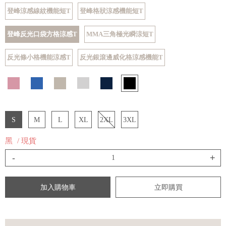
登峰涼感線紋機能短T
登峰格狀涼感機能短T
登峰反光口袋方格涼感T
MMA三角極光瞬涼短T
反光條小格機能涼感T
反光銀滾邊威化格涼感機能T
S
M
L
XL
2XL
3XL
黑
/ 現貨
-
+
加入購物車
立即購買