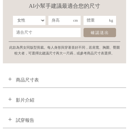
AI小幫手建議最適合您的尺寸
cm
kg
確認送出
此款為男女同版型剪裁。每人身形與穿著喜好不同，若肩寬、胸圍、臀圍
較大者，可選擇比建議尺寸再大一尺碼，或參考商品尺寸表選擇。
商品尺寸表
影片介紹
試穿報告