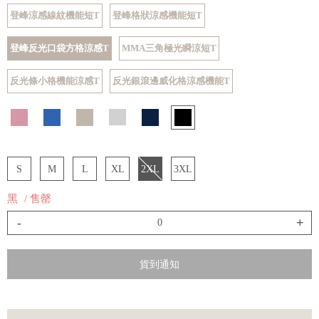
登峰涼感線紋機能短T
登峰格狀涼感機能短T
登峰反光口袋方格涼感T
MMA三角極光瞬涼短T
反光條小格機能涼感T
反光銀滾邊威化格涼感機能T
S
M
L
XL
2XL
3XL
黑
/ 售罄
-
+
貨到通知