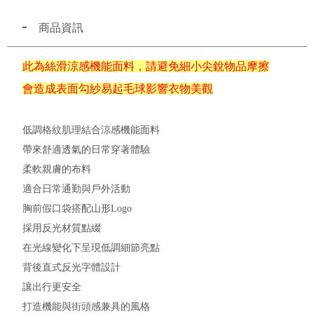
商品資訊
此為絲滑涼感機能面料，請避免細小尖銳物品摩擦
會造成表面勾紗易起毛球影響衣物美觀
低調格紋肌理結合涼感機能面料
帶來舒適透氣的日常穿著體驗
柔軟親膚的布料
適合日常通勤與戶外活動
胸前假口袋搭配山形Logo
採用反光材質點綴
在光線變化下呈現低調細節亮點
背後直式反光字體設計
讓出行更安全
打造機能與街頭感兼具的風格