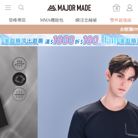
0
登峰專區
MMA機能包
瞬涼北極被
雙件超值組
全館滿$990即享免運🛒現貨商品