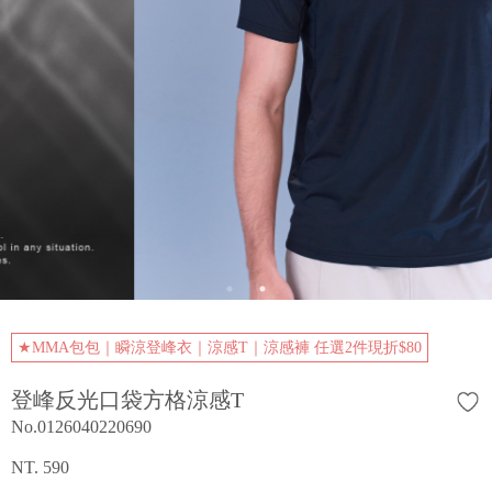
★MMA包包｜瞬涼登峰衣｜涼感T｜涼感褲 任選2件現折$80
登峰反光口袋方格涼感T
No.0126040220690
NT. 590