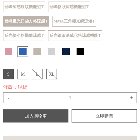
登峰涼感線紋機能短T
登峰格狀涼感機能短T
登峰反光口袋方格涼感T
MMA三角極光瞬涼短T
反光條小格機能涼感T
反光銀滾邊威化格涼感機能T
S
M
L
XL
淺藍
/ 現貨
-
+
加入購物車
立即購買