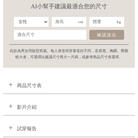
AI小幫手建議最適合您的尺寸
cm
kg
確認送出
此款為男女同版型剪裁。每人身形與穿著喜好不同，若肩寬、胸圍、臀圍
較大者，可選擇比建議尺寸再大一尺碼，或參考商品尺寸表選擇。
商品尺寸表
影片介紹
試穿報告