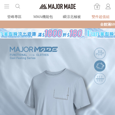
0
登峰專區
MMA機能包
瞬涼北極被
雙件超值組
全館滿$990即享免運🛒現貨