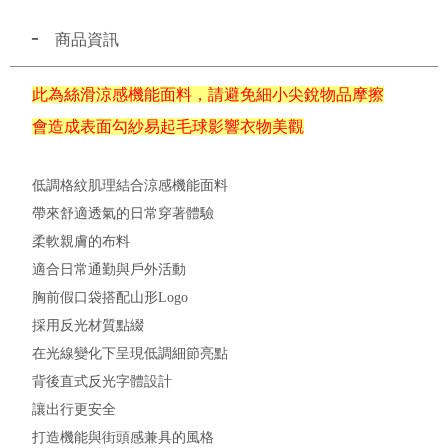
商品資訊
此為絲滑涼感機能面料，請避免細小尖銳物品摩擦
會造成表面勾紗易起毛球影響衣物美觀
低調格紋肌理結合涼感機能面料
帶來舒適透氣的日常穿著體驗
柔軟親膚的布料
適合日常通勤與戶外活動
胸前假口袋搭配山形Logo
採用反光材質點綴
在光線變化下呈現低調細節亮點
背後直式反光字體設計
讓出行更安全
打造機能與街頭感兼具的風格