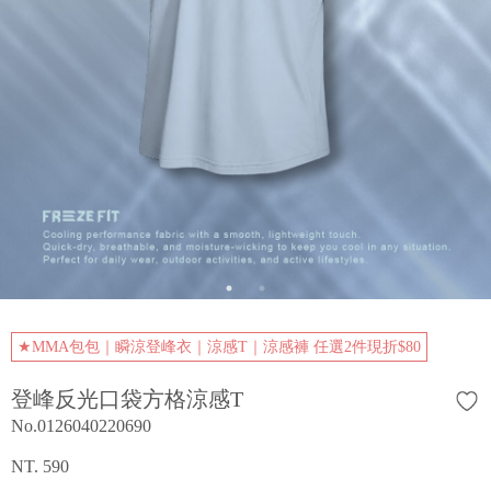
★MMA包包｜瞬涼登峰衣｜涼感T｜涼感褲 任選2件現折$80
登峰反光口袋方格涼感T
No.0126040220690
NT. 590