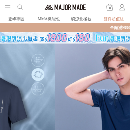
0
登峰專區
MMA機能包
瞬涼北極被
雙件超值組
全館滿$990即享免運🛒現貨商品2