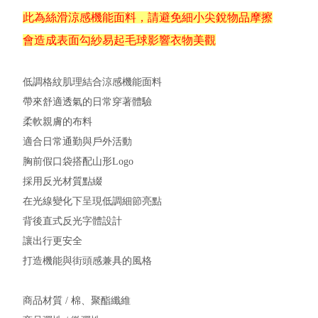
此為絲滑涼感機能面料，請避免細小尖銳物品摩擦
會造成表面勾紗易起毛球影響衣物美觀
低調格紋肌理結合涼感機能面料
帶來舒適透氣的日常穿著體驗
柔軟親膚的布料
適合日常通勤與戶外活動
胸前假口袋搭配山形Logo
採用反光材質點綴
在光線變化下呈現低調細節亮點
背後直式反光字體設計
讓出行更安全
打造機能與街頭感兼具的風格
商品材質 / 棉、聚酯纖維