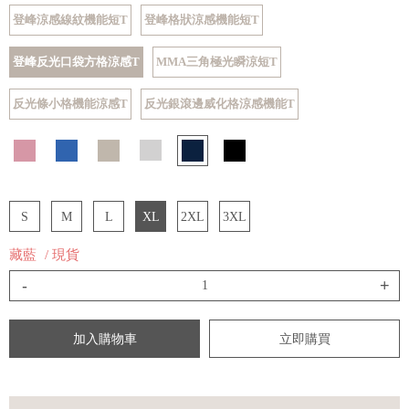
登峰涼感線紋機能短T
登峰格狀涼感機能短T
登峰反光口袋方格涼感T
MMA三角極光瞬涼短T
反光條小格機能涼感T
反光銀滾邊威化格涼感機能T
S
M
L
XL
2XL
3XL
藏藍
/ 現貨
-
+
加入購物車
立即購買