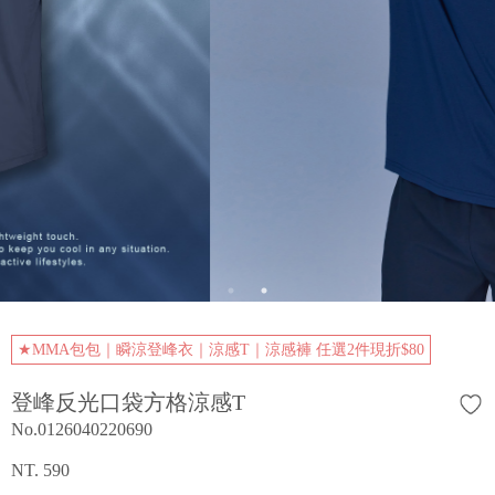
★MMA包包｜瞬涼登峰衣｜涼感T｜涼感褲 任選2件現折$80
登峰反光口袋方格涼感T
No.0126040220690
NT. 590