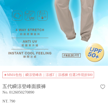
★MMA包包｜瞬涼登峰衣｜涼感T｜涼感褲 任選2件現折$80
五代瞬涼登峰面膜褲
No. 0126050270890
NT. 790