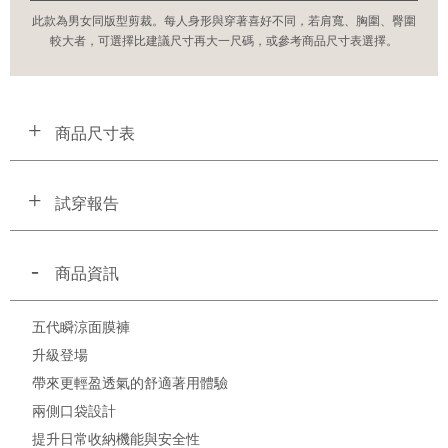
此款為男女同版型剪裁。每人身形與穿著喜好不同，若肩寬、胸圍、臀圍
較大者，可選擇比建議尺寸再大一尺碼，或參考商品尺寸表選擇。
商品尺寸表
試穿報告
商品資訊
五代瞬涼面膜褲
升級登場
帶來更輕盈透氣的舒適著用體驗
兩側口袋設計
提升日常收納機能與安全性