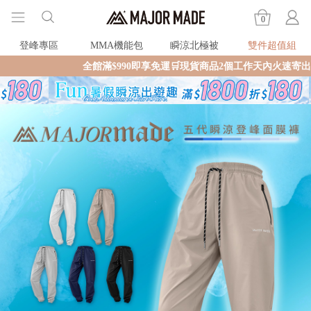
0
登峰專區
MMA機能包
瞬涼北極被
雙件超值組
全館滿$990即享免運🛒現貨商品2個工作天內火速寄出🚚滿額再送限量好