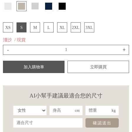
XS
S
M
L
XL
2XL
3XL
淺沙
/ 現貨
-
+
加入購物車
立即購買
AI小幫手建議最適合您的尺寸
cm
kg
確認送出