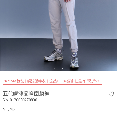
★MMA包包｜瞬涼登峰衣｜涼感T｜涼感褲 任選2件現折$80
五代瞬涼登峰面膜褲
No. 0126050270890
NT. 790