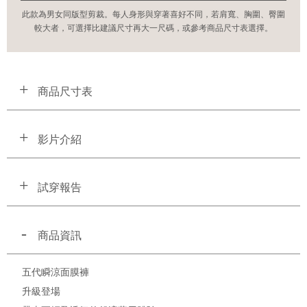
此款為男女同版型剪裁。每人身形與穿著喜好不同，若肩寬、胸圍、臀圍
較大者，可選擇比建議尺寸再大一尺碼，或參考商品尺寸表選擇。
商品尺寸表
影片介紹
試穿報告
商品資訊
五代瞬涼面膜褲
升級登場