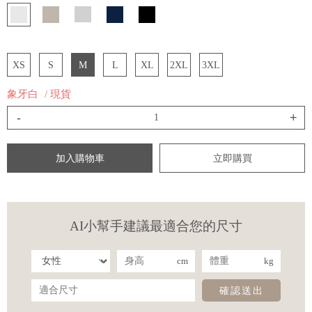
XS
S
M
L
XL
2XL
3XL
象牙白
/ 現貨
-
+
加入購物車
立即購買
AI小幫手建議最適合您的尺寸
cm
kg
確認送出