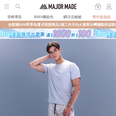
0
登峰專區
MMA機能包
瞬涼北極被
雙件超值組
即享免運🛒現貨商品2個工作天內火速寄出🚚滿額再送限量好禮✨