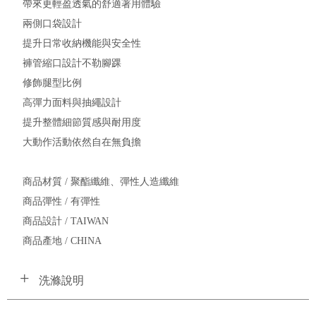
帶來更輕盈透氣的舒適著用體驗
兩側口袋設計
提升日常收納機能與安全性
褲管縮口設計不勒腳踝
修飾腿型比例
高彈力面料與抽繩設計
提升整體細節質感與耐用度
大動作活動依然自在無負擔
商品材質 / 聚酯纖維、彈性人造纖維
商品彈性 / 有彈性
商品設計 / TAIWAN
商品產地 / CHINA
洗滌說明