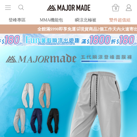
0
登峰專區
MMA機能包
瞬涼北極被
雙件超值組
全館滿$990即享免運🛒現貨商品2個工作天內火速寄出🚚滿額再送限量