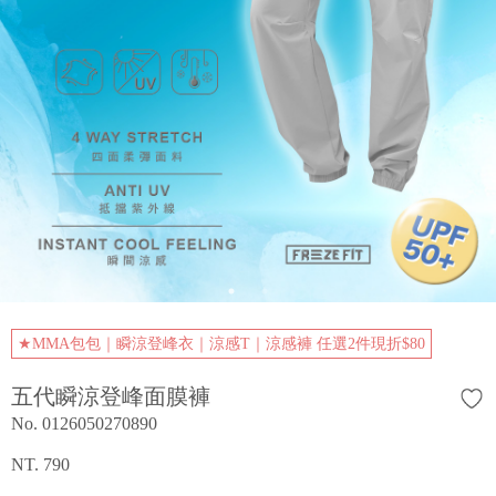
★MMA包包｜瞬涼登峰衣｜涼感T｜涼感褲 任選2件現折$80
五代瞬涼登峰面膜褲
No. 0126050270890
NT. 790