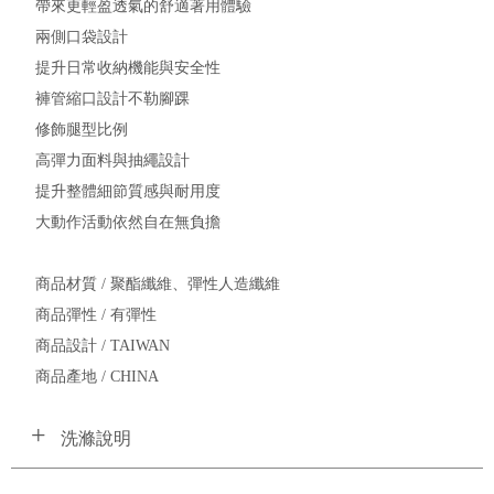
帶來更輕盈透氣的舒適著用體驗
兩側口袋設計
提升日常收納機能與安全性
褲管縮口設計不勒腳踝
修飾腿型比例
高彈力面料與抽繩設計
提升整體細節質感與耐用度
大動作活動依然自在無負擔
商品材質 / 聚酯纖維、彈性人造纖維
商品彈性 / 有彈性
商品設計 / TAIWAN
商品產地 / CHINA
洗滌說明