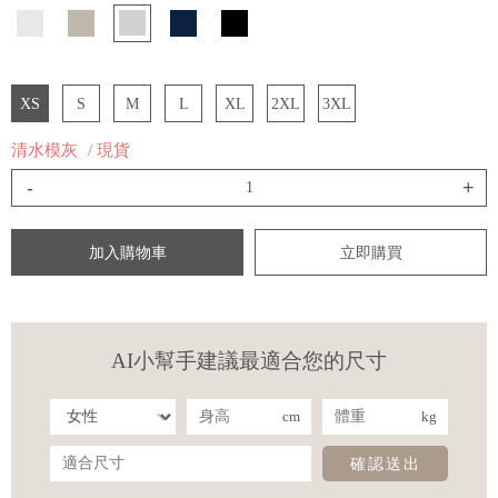
XS
S
M
L
XL
2XL
3XL
清水模灰
/ 現貨
-
+
加入購物車
立即購買
AI小幫手建議最適合您的尺寸
cm
kg
確認送出