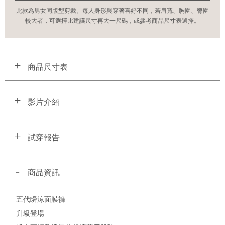
此款為男女同版型剪裁。每人身形與穿著喜好不同，若肩寬、胸圍、臀圍
較大者，可選擇比建議尺寸再大一尺碼，或參考商品尺寸表選擇。
商品尺寸表
影片介紹
試穿報告
商品資訊
五代瞬涼面膜褲
升級登場