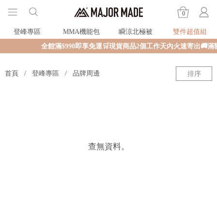
0
登峰專區
MMA機能包
瞬涼北極被
雙件超值組
全館滿$990即享免運🛒現貨商品2個工作天內火速寄出🚚
首頁
登峰專區
品牌周邊
排序
查無資料。