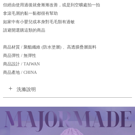
但經由使用過後就會漸漸改善，或是到空曠處拍一拍
拿滾毛屑的黏一黏都很有幫助
如家中有小嬰兒或本身對毛毛類有過敏
請避開選購這類的商品
商品材質 / 聚酯纖維 (防水塗層) 、高透膜疊層面料
商品彈性 / 無彈性
商品設計 / TAIWAN
商品產地 / CHINA
洗滌說明