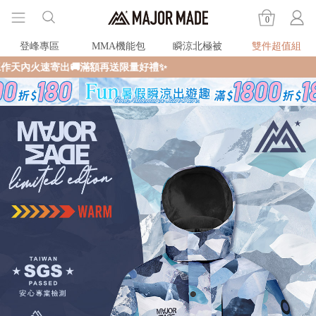
0
登峰專區
MMA機能包
瞬涼北極被
雙件超值組
全館