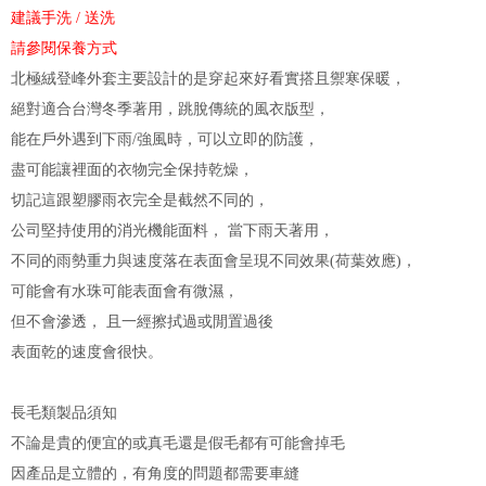
建議手洗 / 送洗
請參閱保養方式
北極絨登峰外套主要設計的是穿起來好看實搭且禦寒保暖，
絕對適合台灣冬季著用，跳脫傳統的風衣版型，
能在戶外遇到下雨/強風時，可以立即的防護，
盡可能讓裡面的衣物完全保持乾燥，
切記這跟塑膠雨衣完全是截然不同的，
公司堅持使用的消光機能面料， 當下雨天著用，
不同的雨勢重力與速度落在表面會呈現不同效果(荷葉效應)，
可能會有水珠可能表面會有微濕，
但不會滲透， 且一經擦拭過或閒置過後
表面乾的速度會很快。
長毛類製品須知
不論是貴的便宜的或真毛還是假毛都有可能會掉毛
因產品是立體的，有角度的問題都需要車縫