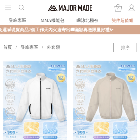
0
登峰專區
MMA機能包
瞬涼北極被
雙件超值組
運🛒現貨商品2個工作天內火速寄出🚚滿額再送限量好禮✨
首頁
登峰專區
外套類
排序