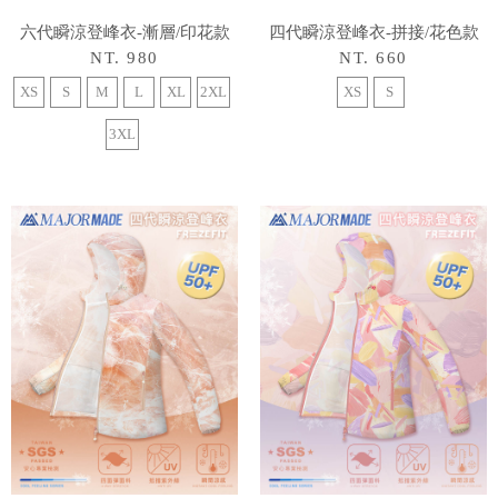
六代瞬涼登峰衣-漸層/印花款
四代瞬涼登峰衣-拼接/花色款
NT. 980
NT. 660
XS
S
M
L
XL
2XL
XS
S
3XL