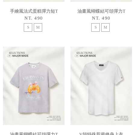
手繪風法式蛋糕彈力短T
油畫風蝴蝶結可頌彈力T
NT. 490
NT. 490
S
M
S
M
油畫風蝴蝶結可頌彈力T
V領特殊剪裁修身上衣