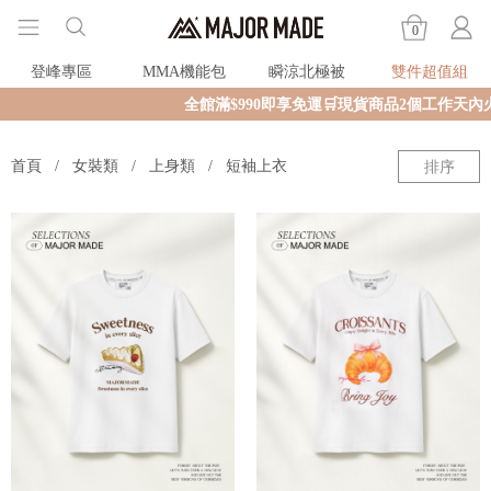
0
登峰專區
MMA機能包
瞬涼北極被
雙件超值組
全館滿$990即享免運🛒現貨商品2個工作天內火
首頁
女裝類
上身類
短袖上衣
排序