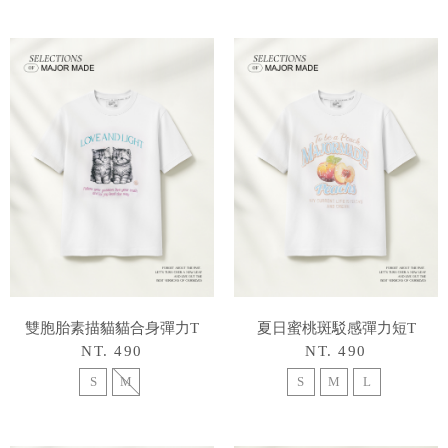
雙胞胎素描貓貓合身彈力T
夏日蜜桃斑駁感彈力短T
NT. 490
NT. 490
S
M
S
M
L