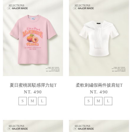
夏日蜜桃斑駁感彈力短T
柔軟刺繡假兩件披肩短T
NT. 490
NT. 490
S
M
L
S
M
L