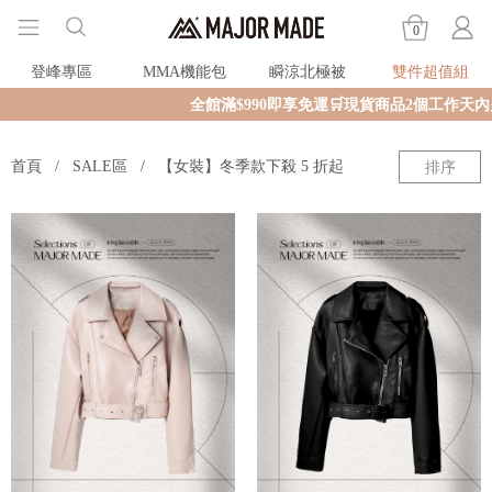
0
登峰專區
MMA機能包
瞬涼北極被
雙件超值組
全館滿$990即享免運🛒現貨商品2個工作天內火
首頁
SALE區
【女裝】冬季款下殺 5 折起
排序