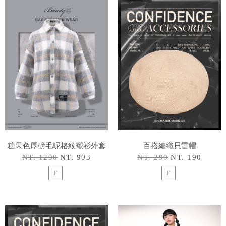
糖果色厚磅毛呢格紋襯衫外套
百搭編織貝雷帽
NT. 1290
NT. 903
NT. 290
NT. 190
F
F