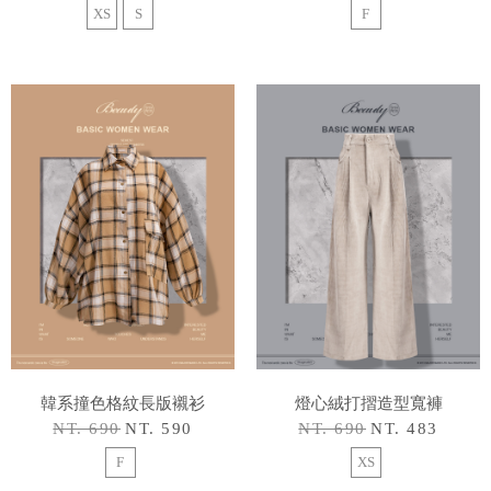
XS
S
F
韓系撞色格紋長版襯衫
燈心絨打摺造型寬褲
NT. 690
NT. 590
NT. 690
NT. 483
F
XS