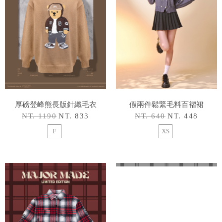
厚磅登峰熊長版針織毛衣
假兩件鬆緊毛料百褶裙
NT. 1190
NT. 833
NT. 640
NT. 448
F
XS