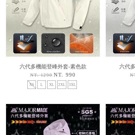
六代多機能登峰外套-素色款
六代多
NT. 990
NT. 1290
N
XS
L
XL
2XL
3XL