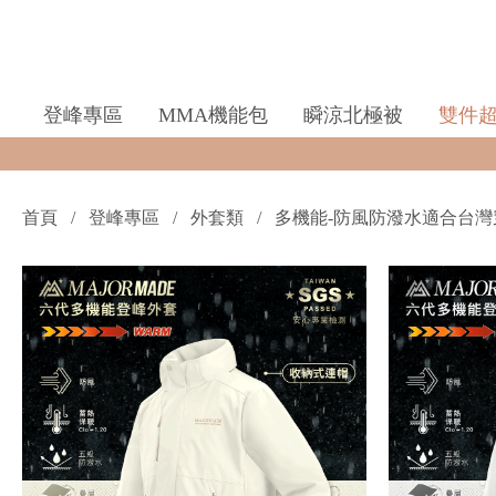
登峰專區
MMA機能包
瞬涼北極被
雙件
首頁
登峰專區
外套類
多機能-防風防潑水適合台灣