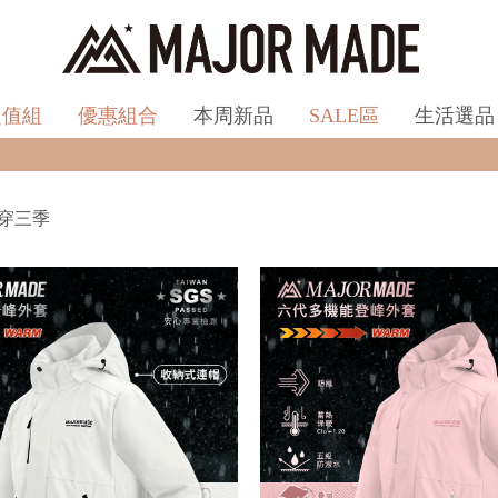
超值組
優惠組合
本周新品
SALE區
生活選品
全館滿$990即享免運🛒現貨商
穿三季