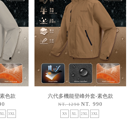
-素色款
六代多機能登峰外套-素色款
90
NT. 990
NT. 1290
XL
3XL
XS
XL
2XL
3XL