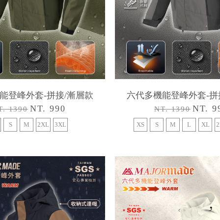
能登峰外套-拼接/漸層款
六代多機能登峰外套-拼
NT. 990
NT. 9
T. 1390
NT. 1390
S
M
2XL
3XL
XS
S
M
L
XL
2