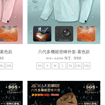
-素色款
六代多機能登峰外套-素色款
90
NT. 990
NT. 1290
XL
3XL
XS
S
M
L
XL
2XL
3XL