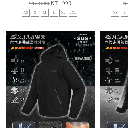
NT. 990
NT. 1290
N
XS
S
M
L
XL
2XL
XS
S