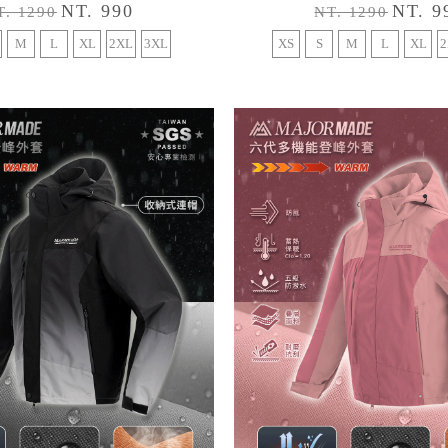
NT. 990
NT. 9
T. 1290
NT. 1290
M
L
XL
2XL
3XL
XS
S
M
L
XL
2