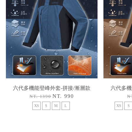
六代多機能登峰外套-拼接/漸層款
六代多機
NT. 990
NT. 1390
N
XS
S
M
L
XS
S