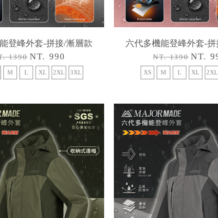
能登峰外套-拼接/漸層款
六代多機能登峰外套-拼
NT. 990
NT. 9
T. 1390
NT. 1390
M
L
XL
2XL
3XL
XS
M
L
XL
2XL