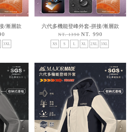
接/漸層款
六代多機能登峰外套-拼接/漸層款
90
NT. 990
NT. 1390
3XL
XS
S
L
XL
2XL
3XL