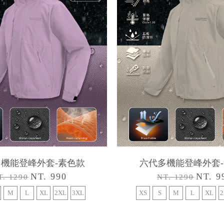
機能登峰外套-素色款
六代多機能登峰外套
NT. 990
NT. 9
T. 1290
NT. 1290
M
L
XL
2XL
3XL
XS
S
M
L
XL
2