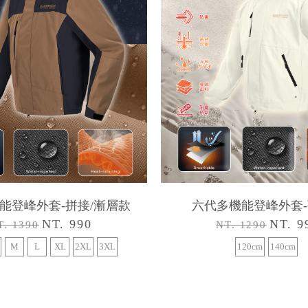
能登峰外套-拼接/漸層款
六代多機能登峰外套
NT. 990
NT. 9
T. 1390
NT. 1290
M
L
XL
2XL
3XL
120cm
140cm