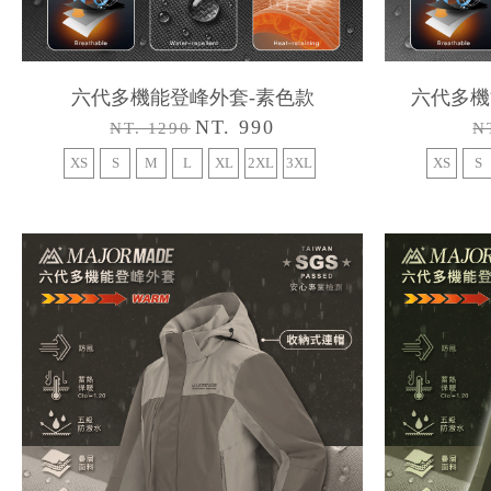
六代多機能登峰外套-素色款
六代多機
NT. 990
NT. 1290
N
XS
S
M
L
XL
2XL
3XL
XS
S