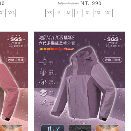
90
NT. 990
NT. 1290
XL
3XL
XS
S
M
L
XL
2XL
3XL