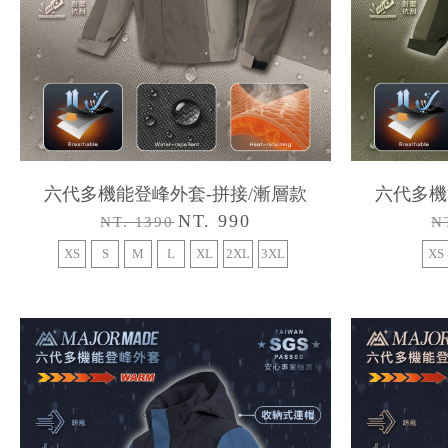
六代多機能登峰外套-拼接/漸層款
六代多機
NT. 990
NT. 1390
N
XS
S
M
L
XL
2XL
3XL
XS