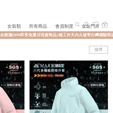
女裝類
所有商品
會員制度
全台門市
0
品2個工作天內火速寄出🚚滿額再送限量好禮✨
排序