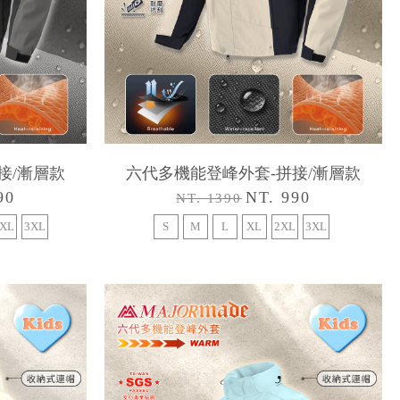
接/漸層款
六代多機能登峰外套-拼接/漸層款
90
NT. 990
NT. 1390
XL
3XL
S
M
L
XL
2XL
3XL