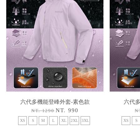
六代多機能登峰外套-素色款
六代多
NT. 990
NT. 1290
N
XS
S
M
L
XL
2XL
3XL
XS
S