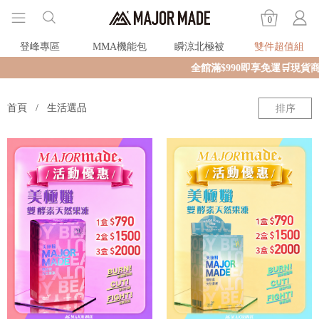
0
登峰專區
MMA機能包
瞬涼北極被
雙件超值組
全館滿$990即享免運🛒現貨商品
首頁
生活選品
排序