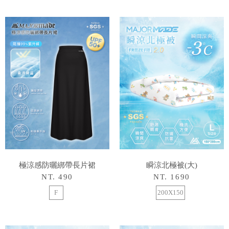
極涼感防曬綁帶長片裙
瞬涼北極被(大)
NT. 490
NT. 1690
F
200X150