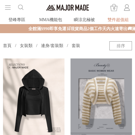
0
登峰專區
MMA機能包
瞬涼北極被
雙件超值組
全館滿$990即享免運🛒現貨商品2個工作天內火速寄出🚚
首頁
女裝類
連身/套裝類
套裝
排序