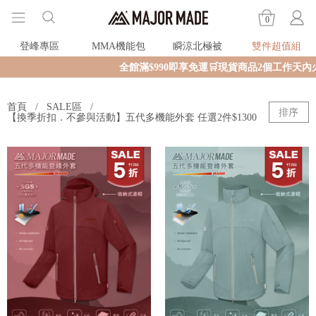
0
登峰專區
MMA機能包
瞬涼北極被
雙件超值組
全館滿$990即享免運🛒現貨商品2個工作天內火
首頁
SALE區
排序
【換季折扣．不參與活動】五代多機能外套 任選2件$1300