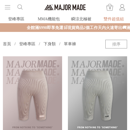
0
登峰專區
MMA機能包
瞬涼北極被
雙件超值組
全館滿$990即享免運🛒現貨商品2個工作天內火速寄出🚚滿額
首頁
登峰專區
下身類
單車褲
排序