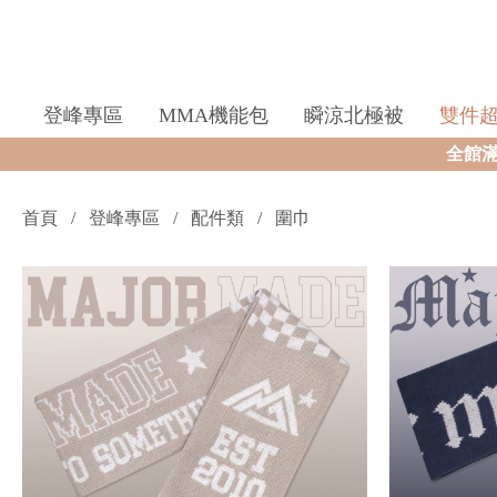
登峰專區
MMA機能包
瞬涼北極被
雙件
全館滿$99
首頁
登峰專區
配件類
圍巾