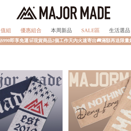
超值組
優惠組合
本周新品
SALE區
生活選品
0即享免運🛒現貨商品2個工作天內火速寄出🚚滿額再送限量好禮✨