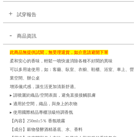
試穿報告
商品資訊
此商品無提供試聞，無受理退貨，如介意請避開下單
柔和安心的香味，輕鬆一噴快速消除各種不好聞的異味
可以多用途使用，如：客廳、臥室、衣櫥、鞋櫃、浴室、車上、營
業空間、辦公桌
增添儀式感，讓生活更加清新舒適。
▸ 請噴灑於織品/空間表面，避免直接接觸肌膚
▸ 適用於空間，織品，與身上的衣物
▸ 使用國際精品專櫃頂級特調香氛
【內容】250ml±5％ 香氛噴霧
【成分】穀物發酵酒精基底、水、香料