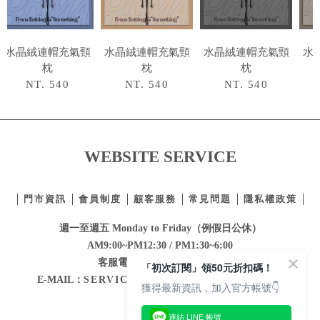
水晶絨連帽充氣頸
水晶絨連帽充氣頸
水晶絨連帽充氣頸
水
枕
枕
枕
NT. 540
NT. 540
NT. 540
WEBSITE SERVICE
門市資訊
會員制度
顧客服務
常見問題
隱私權政策
週一至週五 Monday to Friday（例假日公休）
AM9:00~PM12:30 / PM1:30~6:00
客服電話：
02-2332-0855
E-MAIL：
SERVICE@MAJORMADE.COM.TW