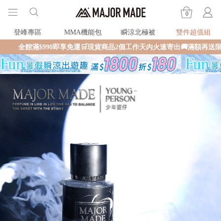
0
登峰專區
MMA機能包
瞬涼北極被
雙件超值組
90即享免運🛒現貨商品2個工作天內火速寄出🚚滿額再送限量好禮✨