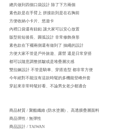
總共做到四個口袋設計 除了下方兩個
素色款是在手臂上 拼接款則是在右胸前
方便收納小卡片、悠遊卡
內裡口袋還有鈕釦 讓大家可以安心放置
版型前短後長、圓弧設計 非常修飾身形
素色款在下襬兩側還有做到了 抽繩的設計
方便大家不管是戶外旅遊、露營 還是日常穿搭
都可以隨意調整抓皺或是堆疊層次感
雙拉鍊設計 不管是騎車、穿搭造型 都非常方便
今年絕對不能沒有這款時髦的多機能登峰外套
穿起來非常時髦好看、不論男女老少都適合
商品材質 / 聚酯纖維 (防水塗層) 、高透膜疊層面料
商品彈性 / 無彈性
商品設計 / TAIWAN