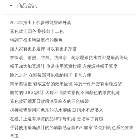
商品資訊
2024年推出五代多機能登峰外套
素色款十四色 拼接款十二色
特調了很多時髦流行的顏色
讓大家有更多選擇 可以有更多穿搭
在保暖、蓄熱、防風、防潑水、耐水壓跟抗水性都是最高等級
帽子加大加寬設計 側邊使用緊實拉繩 方便調整帽子緊度
除此之外 在頸後還可以收納帽子 非常方便
簡單整理後 變成立領的效果呈現 等於一件外套有兩種造型
胸前的LOGO設計 因應不同款式搭配不同顏色的厚實刺繡
素色款延續夏日款瞬涼登峰衣的三色織帶
拼接款皆使用同色系的防水膠條 讓雨水不易滲入
在檔片上還有厚實的品牌字母刺繡 更增添了質感
手臂使用最新設計的的盾牌感品牌PVC膠章 皆使用同色系的效果
呈現