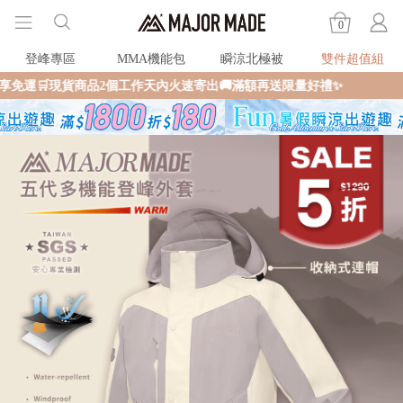
0
登峰專區
MMA機能包
瞬涼北極被
雙件超值組
商品2個工作天內火速寄出🚚滿額再送限量好禮✨