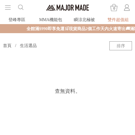
0
登峰專區
MMA機能包
瞬涼北極被
雙件超值組
全館滿$990即享免運🛒現貨商品2個工作天內火速寄出🚚
首頁
生活選品
排序
查無資料。