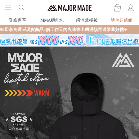
0
登峰專區
MMA機能包
瞬涼北極被
雙件超值組
貨商品2個工作天內火速寄出🚚滿額再送限量好禮✨