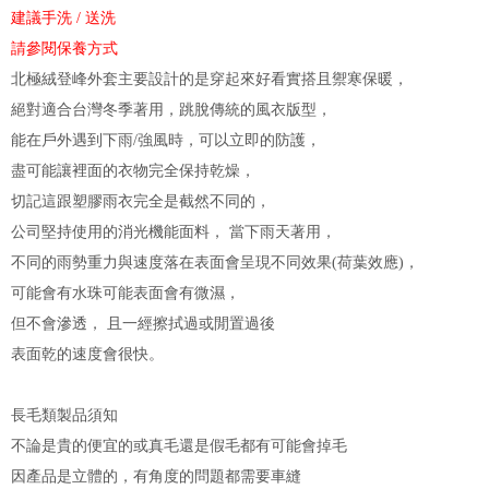
建議手洗 / 送洗
請參閱保養方式
北極絨登峰外套主要設計的是穿起來好看實搭且禦寒保暖，
絕對適合台灣冬季著用，跳脫傳統的風衣版型，
能在戶外遇到下雨/強風時，可以立即的防護，
盡可能讓裡面的衣物完全保持乾燥，
切記這跟塑膠雨衣完全是截然不同的，
公司堅持使用的消光機能面料， 當下雨天著用，
不同的雨勢重力與速度落在表面會呈現不同效果(荷葉效應)，
可能會有水珠可能表面會有微濕，
但不會滲透， 且一經擦拭過或閒置過後
表面乾的速度會很快。
長毛類製品須知
不論是貴的便宜的或真毛還是假毛都有可能會掉毛
因產品是立體的，有角度的問題都需要車縫