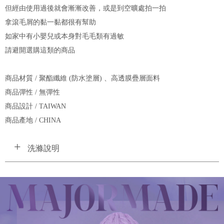
但經由使用過後就會漸漸改善，或是到空曠處拍一拍
拿滾毛屑的黏一黏都很有幫助
如家中有小嬰兒或本身對毛毛類有過敏
請避開選購這類的商品
商品材質 / 聚酯纖維 (防水塗層) 、高透膜疊層面料
商品彈性 / 無彈性
商品設計 / TAIWAN
商品產地 / CHINA
洗滌說明