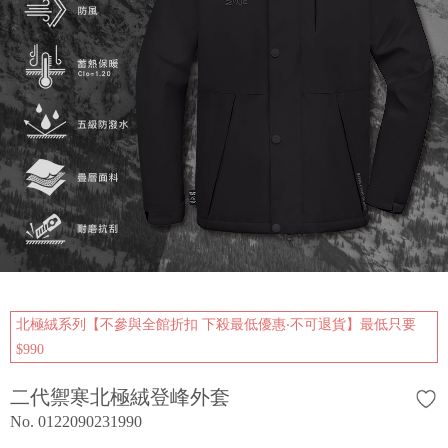
北極絨系列【不參與全館折扣 下殺最低優惠‧不可退貨】最低只要
$990
二代禦寒北極絨登峰外套
No. 0122090231990