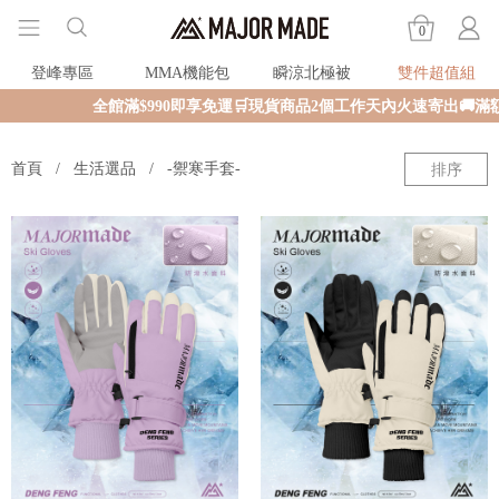
0
登峰專區
MMA機能包
瞬涼北極被
雙件超值組
全館滿$990即享免運🛒現貨商品2個工作天內火速寄出🚚滿
首頁
生活選品
-禦寒手套-
排序