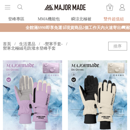
0
登峰專區
MMA機能包
瞬涼北極被
雙件超值組
全館滿$990即享免運🛒現貨商品2個工作天內火速寄出🚚
首頁
生活選品
-禦寒手套-
排序
禦寒北極絨毛防潑水登峰手套