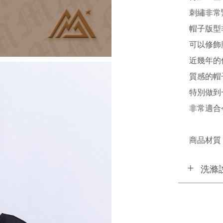
刺繡非常
帽子版型
可以修飾
近幾年的
質感的帽
特別做到
非常適合
商品材質 
洗滌