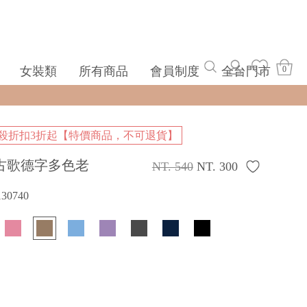
女裝類
所有商品
會員制度
全台門市
0
殺折扣3折起【特價商品，不可退貨】
古歌德字多色老
NT. 540
NT. 300
130740