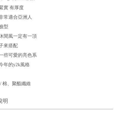
緊實 有厚度
非常適合亞洲人
臉型
休閒風一定有一頂
子來搭配
一些可愛的亮色系
今年的y2k風格
/ 棉、聚酯纖維
說明