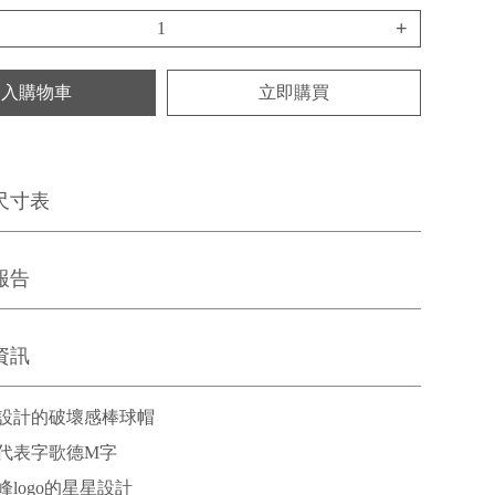
+
加入購物車
立即購買
尺寸表
報告
資訊
設計的破壞感棒球帽
代表字歌德M字
logo的星星設計