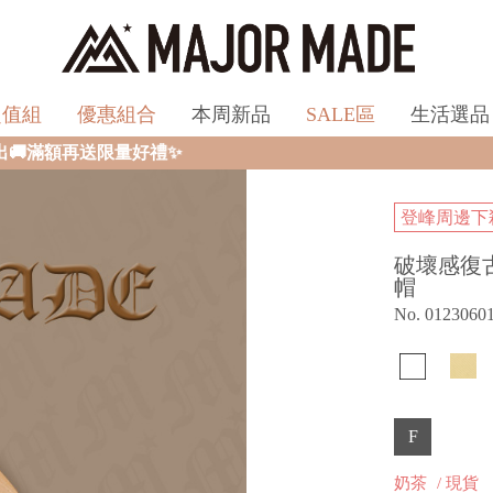
超值組
優惠組合
本周新品
SALE區
生活選品
登峰周邊下
破壞感復
帽
No. 0123060
F
奶茶
/ 現貨