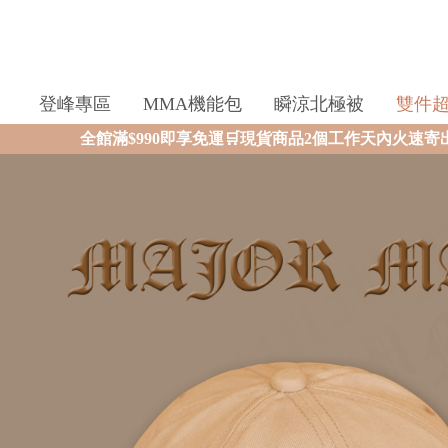
登峰專區
MMA機能包
瞬涼北極被
雙件
0即享免運🛒現貨商品2個工作天內火速寄出🚚滿額再送限量好禮✨