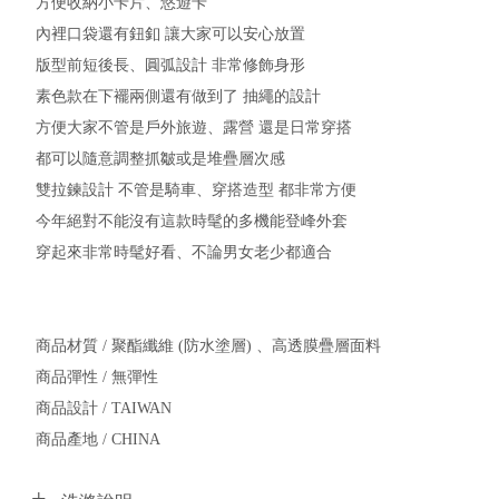
方便收納小卡片、悠遊卡
內裡口袋還有鈕釦 讓大家可以安心放置
版型前短後長、圓弧設計 非常修飾身形
素色款在下襬兩側還有做到了 抽繩的設計
方便大家不管是戶外旅遊、露營 還是日常穿搭
都可以隨意調整抓皺或是堆疊層次感
雙拉鍊設計 不管是騎車、穿搭造型 都非常方便
今年絕對不能沒有這款時髦的多機能登峰外套
穿起來非常時髦好看、不論男女老少都適合
商品材質 / 聚酯纖維 (防水塗層) 、高透膜疊層面料
商品彈性 / 無彈性
商品設計 / TAIWAN
商品產地 / CHINA