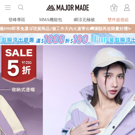
0
登峰專區
MMA機能包
瞬涼北極被
雙件超值組
🛒現貨商品2個工作天內火速寄出🚚滿額再送限量好禮✨