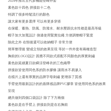
2024年推出五代多機能登峰外套
素色款十四色 拼接款十二色
特調了很多時髦流行的顏色
讓大家有更多選擇 可以有更多穿搭
在保暖、蓄熱、防風、防潑水、耐水壓跟抗水性都是最高等級
帽子加大加寬設計 側邊使用緊實拉繩 方便調整帽子緊度
除此之外 在頸後還可以收納帽子 非常方便
簡單整理後 變成立領的效果呈現 等於一件外套有兩種造型
胸前的LOGO設計 因應不同款式搭配不同顏色的厚實刺繡
素色款延續夏日款瞬涼登峰衣的三色織帶
拼接款皆使用同色系的防水膠條 讓雨水不易滲入
在檔片上還有厚實的品牌字母刺繡 更增添了質感
手臂使用最新設計的的盾牌感品牌PVC膠章 皆使用同色系的效果
呈現
總共做到四個口袋設計 除了下方兩個
素色款是在手臂上 拼接款則是在右胸前