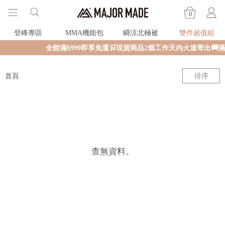
0
登峰專區
MMA機能包
瞬涼北極被
雙件超值組
全館滿$990即享免運🛒現貨商品2個工作天內火速寄出🚚
首頁
排序
查無資料。