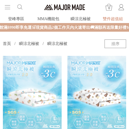
0
登峰專區
MMA機能包
瞬涼北極被
雙件超值組
$990即享免運🛒現貨商品2個工作天內火速寄出🚚滿額再送限量好禮✨
首頁
瞬涼北極被
瞬涼北極被
排序