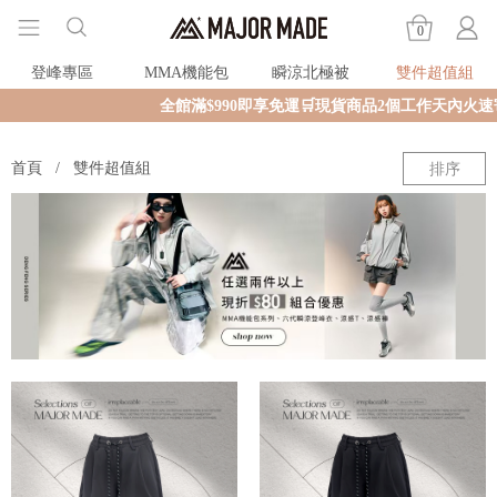
0
登峰專區
MMA機能包
瞬涼北極被
雙件超值組
全館滿$990即享免運🛒現貨商品2個工作天內火速寄
首頁
雙件超值組
排序