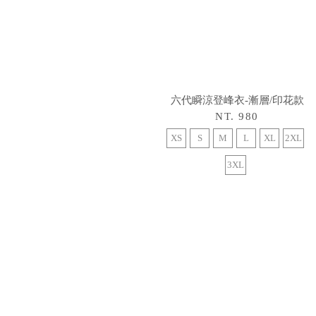
六代瞬涼登峰衣-漸層/印花款
NT. 980
XS
S
M
L
XL
2XL
3XL